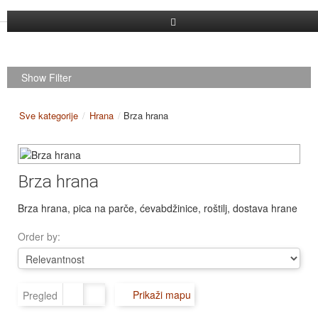
Dodaj firmu
Show Filter
Pretraga
Registracija
Sve kategorije
/
Hrana
/
Brza hrana
Log in
Brza hrana
Brza hrana, pica na parče, ćevabdžinice, roštilj, dostava hrane
Order by:
Prikaži mapu
Pregled