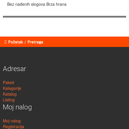
Bez nađenih slogova
Brza hrana
Početak
/
Pretraga
Adresar
Paketi
Kategorije
Katalog
Listing
Moj nalog
Moj nalog
Registracija