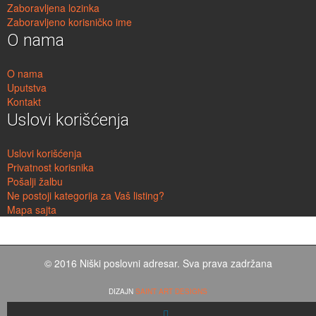
Zaboravljena lozinka
Zaboravljeno korisničko ime
O nama
O nama
Uputstva
Kontakt
Uslovi korišćenja
Uslovi korišćenja
Privatnost korisnika
Pošalji žalbu
Ne postoji kategorija za Vaš listing?
Mapa sajta
© 2016 Niški poslovni adresar. Sva prava zadržana
DIZAJN
SAINT ART DESIGNS