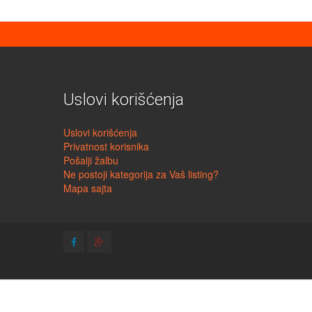
Uslovi korišćenja
Uslovi korišćenja
Privatnost korisnika
Pošalji žalbu
Ne postoji kategorija za Vaš listing?
Mapa sajta