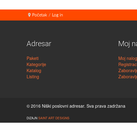
Početak
/
Log in
Adresar
Moj n
Paketi
Moj nalo
Kategorije
Registrac
Katalog
Zaboravlj
Listing
Zaboravlj
© 2016 Niški poslovni adresar. Sva prava zadržana
DIZAJN
SAINT ART DESIGNS