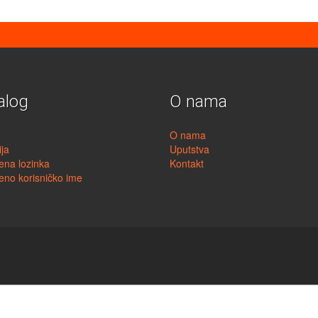
alog
O nama
g
O nama
ija
Uputstva
ena lozinka
Kontakt
eno korisničko ime